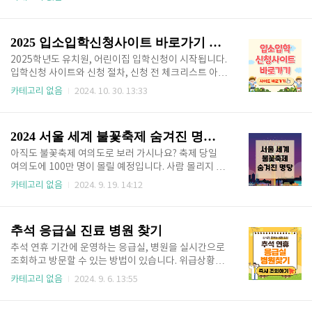
통하여 인감증명서 인터넷 발급받으세요. 🔻 인감증명
뿐인 할인 혜택 놓치지 말고 누려보세요. 목차 🎠 놀
서 인터넷 발급 바로가기 🔻정부 24 발급 바로가기
이공원 할인 혜택1. 에버랜드 : 수험생 본인과 동반 3인
👆 방문 발급하면 시간과 비용이 들기 때문에 번거롭습
자유이용권을 최대 65% 할인 가장 인기 있는 놀이공
2025 입소입학신청사이트 바로가기 신청방법
니다. 인터..
원인 에버랜드에서 수험생 본인과 동반 1인까지 65%
할인 된 가격에 놀이공원을 이용할 수 있습니다. 에버랜
2025학년도 유치원, 어린이집 입학신청이 시작됩니다.
드에서 수험생 할인 혜택으로 즐거운 하루를 보내며 수
입학신청 사이트와 신청 절차, 신청 전 체크리스트 아래
능 스트레스를 날려보세요! 에버랜드 할인 쿠폰 받기
에서 확인하시면 신청 당일 온라인으로 간편하게 신청
카테고리 없음
2024. 10. 30. 13:33
👆 2. 롯데월드 : 수험생 본인 50% 할인 실내 놀이공
가능합니다! 빠른 접수를 원하시면 아래 버튼을 통해 입
원으로 인기가 있는 롯데월드는 수험생 본인에게 50%
소입학 신청사이트로 바로 이동하세요. 🔻 빠르게 접
할인된 가격으로 이용할 수 있는 수험..
수하실 분 🔻 입소입학신청사이트 바로가기👆 목
2024 서울 세계 불꽃축제 숨겨진 명당 추천
차 2025 입소입학 신청 사이트 바로가기2025학년도
유치원, 어린이집 입소입학 신청은 유보통합포털인 입
아직도 불꽃축제 여의도로 보러 가시나요? 축제 당일
소입학 신청사이트에서 신청할 수 있습니다. 지금 사전
여의도에 100만 명이 몰릴 예정입니다. 사람 몰리지 않
회원가입 기간이니 미리 사이트 방문하여 회원가입 진
고 여유롭게 관람 가능한 서울 세계 불꽃축제 숨겨진 명
카테고리 없음
2024. 9. 19. 14:12
행해 두면 신청일에 빠르게 입소입학 신청이 가능합니
당 지금 바로 확인하세요. 🔻나만 알고 싶은 숨겨진 명
다. 아래 입소입학 신청 사이트 바로가기를 통하여 편
당 보기 🔻 불꽃축제 숨은 명당 확인하기👆 목차 서울
리하게 회원가입 미리 해두시기 바랍니다. 🔻 아래 버
세계 불꽃축제 명당 BEST7서울 세계 불꽃축제 명당 b
추석 응급실 진료 병원 찾기
튼 누르면 ..
est7 알려드리겠습니다. 7곳의 불꽃축제 명당 모두 각
각 다른 매력을 가지고 있으니 아래 리스트 확인하시고
추석 연휴 기간에 운영하는 응급실, 병원을 실시간으로
위치나 취향에 맞는 곳을 선택하여 불꽃축제를 즐겨보
조회하고 방문할 수 있는 방법이 있습니다. 위급상황에
세요. 🎇 2024 서울 세계 불꽃축제 명당 best7 ✨ 1.
병원 찾아 다니느라 시간 낭비하지 마시고 지금 바로 조
카테고리 없음
2024. 9. 6. 13:55
여의도 한강공원 2024 서울 세계 불꽃축제의 메인 축
회하고 방문하세요. 추석 응급실, 병원 찾기👆 목
제 장소인 여의도 한강공원입니다. 메인 장소인 만큼 가
차 추석 응급실, 진료병원 찾기연휴동안 갑자기 아프거