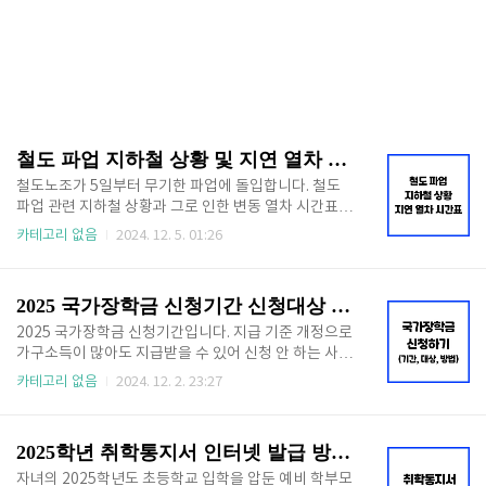
철도 파업 지하철 상황 및 지연 열차 시간표 알아보기
철도노조가 5일부터 무기한 파업에 돌입합니다. 철도
파업 관련 지하철 상황과 그로 인한 변동 열차 시간표,
대체 수단까지 알아보겠습니다. 아래에서 바로 알아보
카테고리 없음
2024. 12. 5. 01:26
시고 출퇴근 시간 불편 없이 이동하세요. 🔻 아래 버튼
누르면 해당 페이지로 이동합니다. 🔻실시간 지하철 운
행상황👆 목차 철도 파업 지하철철도 노조와 서울 교통
2025 국가장학금 신청기간 신청대상 및 방법
공사 노조 파업으로 지하철 1호선 ~ 8호선이 영향을 받
을 예정입니다. 따라서 5일부터는 실시간으로 변동되는
2025 국가장학금 신청기간입니다. 지급 기준 개정으로
지하철 운행시간을 잘 알아야 불편을 최소화할 수 있습
가구소득이 많아도 지급받을 수 있어 신청 안 하는 사람
니다. 아래에서 실시간 지하철 운행 시간표 확인하세
이 손해입니다. 최소 100만원 부터 전액까지 받을 수 있
카테고리 없음
2024. 12. 2. 23:27
요. 🔻실시간 변동되는 시간표 확인하세요!🔻실시간
는 2025 국가장학금 신청기간과 신청대상 및 방법 확
지하철 시간표👆 서울시에서는 비상수송대책본부를
인하고 예산 소진되기 전에 빠르게 신청하세요! 🔻최소
만들어 시민들의 불편을 최소화할 예정인데요. 다양한
100만원~ 전액 지원🔻국가장학금 신청 바로가기👆 목
2025학년 취학통지서 인터넷 발급 방법 (온라인 제출 가능!)
대체 수단..
차 2025 국가장학금 신청기간2025 국가장학금 1차 신
청기간이 시작되었습니다. Ⅰ유형과 Ⅱ유형 모두 지금
자녀의 2025학년도 초등학교 입학을 압둔 예비 학부모