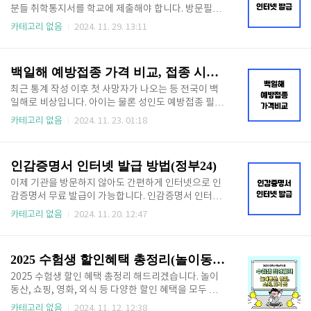
접수 중이니 신청 기간 확인하고 아래 신청 바로가기로
분들 취학통지서를 학교에 제출해야 합니다. 방문필요
지금 바로 접수하세요! 🔻신청안하면 손해 보는🔻국가
없이 인터넷으로 취학통지서 발급하는 방법 알려드리
카테고리 없음
2024. 11. 29. 13:11
장학금 신청 바로가기👆 ✅ 국가장학금 신청일정 : 20
겠습니다. 온라인 제출 가능한 곳도 있으니 아래 글에서
24.11.21.(목) 9:00 ~ 2024.12.26.(목) 18:00신청 마감
확인하세요! 취학통지서 인터넷 발급👆 목차 초등학
일을 제외하고 2..
교 취학통지서 인터넷 발급 방법(전국)초등학교 취학통
백일해 예방접종 가격 비교, 접종 시기 총정리
지서 인터넷 발급 방법 알아보겠습니다. 정부 24에서
발급이 가능하며 출력하여 예비소집일에 학교에 서류
최근 통계 작성 이후 첫 사망자가 나오는 등 전국이 백
제출하시면 됩니다. 서울지역이라면 다음 정부 24 말고
일해로 비상입니다. 아이는 물론 성인도 예방접종 필수
아래서 알려드리는 서울시 민원 서비스 이용하세요! 아
로 해야 하는데 이왕이면 최저가로 알아보고 접종하세
카테고리 없음
2024. 11. 23. 01:18
래 취학통지서 인터넷 발급 바로가기로 즉시 발급 받으
요. 백일해 예방접종 최저가 알아보는 법, 접종시기 알
세요! 정부 24 취학통지서 발급👆 인편 혹은 우편으로
려드리겠습니다. 🔻 백일해 최저가 검색하고 저렴하게
받은 취학통지서 분실 시에도 인터넷으로 재발급 받을
접종하세요 🔻백일해 최저가 알아보기👆 목차 백일해
인감증명서 인터넷 발급 방법(정부24)
수 있습니다. ..
예방접종 가격 비교백일해 예방접종 가격은 최저 2만 7
천 원 ~ 최고 10만 원까지 병원마다 가격이 달라서 미리
이제 기관을 방문하지 않아도 간편하게 인터넷으로 인
알아보고 가는 것이 좋습니다.병원 별 백일해 예방접종
감증명서 무료 발급이 가능합니다. 인감증명서 인터넷
가격 비교는 아래 버튼을 통하여 비교 가능합니다. 모르
발급 방법과 주의사항 살펴보고 바로 발급 진행하세요.
카테고리 없음
2024. 11. 20. 12:47
고 가서 비싸게 접종하지 마시고 최저가 병원 찾아 최대
이제 아까운 방문시간, 발급비용 낭비하지 않고 1분이
7만원 아끼세요! 🔻 병원별 접종 가격 비교하고 7만 원
면 발급 가능합니다. 👇 빠르게 발급 원하시는 분들은
아끼세요! 🔻예방접종 가격 비교👆 접종하려..
아래 버튼을 통해 즉시 발급 신청하세요! 👇 인터넷 발
2025 수험생 할인혜택 총정리(놀이동산, 영화, 쇼핑 등)
급 바로가기👆 목차 인감증명서 인터넷 발급인감증명
서를 온라인으로 발급해 주는 서비스는 최근 도입되어
2025 수험생 할인 혜택 총정리 해드리겠습니다. 놀이
아직 모르시는 분들이 많습니다. 정부 24에서 무료로
동산, 쇼핑, 영화, 외식 등 다양한 할인 혜택을 모두 정리
인터넷 발급이 가능합니다. 아래 정부 24 바로가기를
했습니다. 아래에서 자세한 내용 확인하시고 평생 한번
카테고리 없음
2024. 11. 12. 12:38