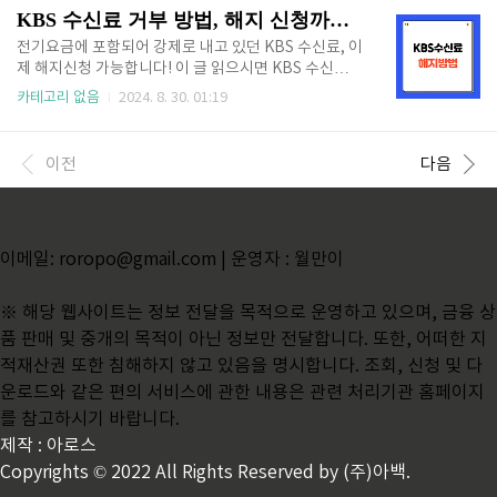
장 잘 보이는 장소임과 동시에 사장 많은 ..
나 사고가 났을 경우 응급실이나 병원 진료 받지 못할까
KBS 수신료 거부 방법, 해지 신청까지 빠르게!
봐 걱정되시나요? 한시가 급한 상황에서 여기저기 찾아
다니며 발 동동 구르지 않고 추석 응급실, 진료하는 병
전기요금에 포함되어 강제로 내고 있던 KBS 수신료, 이
원 실시간으로 바로 찾을 수 있습니다. 아래 보건복지부
제 해지신청 가능합니다! 이 글 읽으시면 KBS 수신료
에서 제공하는 응급의료포털 E-gen 사이트(http://ww
거부방법(해지 신청방법) 빠르게 확인하실 수 있습니
카테고리 없음
2024. 8. 30. 01:19
w.e-gen.or.kr)에서 추석 연휴 응급실, 진료중인 병원
다. 수신료 해지하면 매달 2,500원씩 나가는 불필요한
조회 가능합니다. 지금 바로 사이트 접속하여 내 주변
전기요금 줄일 수 있으니 지금 바로 해지신청하세
진료중인 병원 또는 진료 예정인 병원 미리 확인..
요! 🔽 월 2,500원 절약 가능 🔽해지신청 바로가기
이전
다음
👆 목차 KBS 수신료 거부방법 최근 TV를 보지 않고 O
TT만 시청하는 분들이 늘고 있고, 광복절 논란 등 다양
한 이유로 KBS 수신료 해지 신청을 알아보고 있는 분들
이 많이 있습니다. 이전에는 전기요금에 포함되어 강제
이메일: roropo@gmail.com | 운영자 : 월만이
로 납부해야 했지만 이제는 조건이 충족된다면 KBS 수
신료 해지 신청도 가능해졌습니다. 신청방법KBS 수
신료 거부방법 및 해지방법은 3가지 방법이 있습니다. ..
※ 해당 웹사이트는 정보 전달을 목적으로 운영하고 있으며, 금융 상
품 판매 및 중개의 목적이 아닌 정보만 전달합니다. 또한, 어떠한 지
적재산권 또한 침해하지 않고 있음을 명시합니다. 조회, 신청 및 다
운로드와 같은 편의 서비스에 관한 내용은 관련 처리기관 홈페이지
를 참고하시기 바랍니다.
제작 : 아로스
Copyrights © 2022 All Rights Reserved by (주)아백.