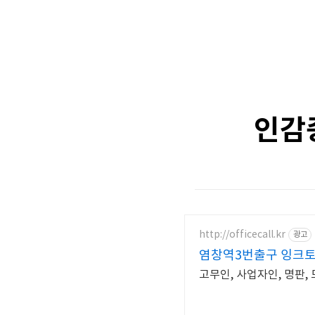
인감
http://officecall.kr
광고
염창역3번출구 잉크
고무인, 사업자인, 명판,