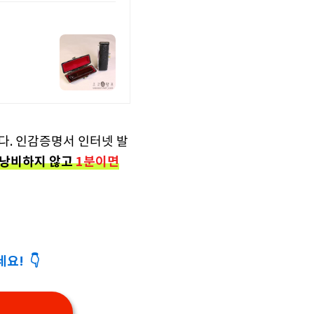
다.
인감증명서 인터넷 발
 낭비하지 않고
1분이면
요! 👇