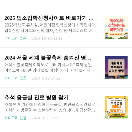
통하여 인감증명서 인터넷 발급받으세요. 🔻 인감증명
뿐인 할인 혜택 놓치지 말고 누려보세요. 목차 🎠 놀
서 인터넷 발급 바로가기 🔻정부 24 발급 바로가기
이공원 할인 혜택1. 에버랜드 : 수험생 본인과 동반 3인
👆 방문 발급하면 시간과 비용이 들기 때문에 번거롭습
자유이용권을 최대 65% 할인 가장 인기 있는 놀이공
2025 입소입학신청사이트 바로가기 신청방법
니다. 인터..
원인 에버랜드에서 수험생 본인과 동반 1인까지 65%
할인 된 가격에 놀이공원을 이용할 수 있습니다. 에버랜
2025학년도 유치원, 어린이집 입학신청이 시작됩니다.
드에서 수험생 할인 혜택으로 즐거운 하루를 보내며 수
입학신청 사이트와 신청 절차, 신청 전 체크리스트 아래
능 스트레스를 날려보세요! 에버랜드 할인 쿠폰 받기
에서 확인하시면 신청 당일 온라인으로 간편하게 신청
카테고리 없음
2024. 10. 30. 13:33
👆 2. 롯데월드 : 수험생 본인 50% 할인 실내 놀이공
가능합니다! 빠른 접수를 원하시면 아래 버튼을 통해 입
원으로 인기가 있는 롯데월드는 수험생 본인에게 50%
소입학 신청사이트로 바로 이동하세요. 🔻 빠르게 접
할인된 가격으로 이용할 수 있는 수험..
수하실 분 🔻 입소입학신청사이트 바로가기👆 목
2024 서울 세계 불꽃축제 숨겨진 명당 추천
차 2025 입소입학 신청 사이트 바로가기2025학년도
유치원, 어린이집 입소입학 신청은 유보통합포털인 입
아직도 불꽃축제 여의도로 보러 가시나요? 축제 당일
소입학 신청사이트에서 신청할 수 있습니다. 지금 사전
여의도에 100만 명이 몰릴 예정입니다. 사람 몰리지 않
회원가입 기간이니 미리 사이트 방문하여 회원가입 진
고 여유롭게 관람 가능한 서울 세계 불꽃축제 숨겨진 명
카테고리 없음
2024. 9. 19. 14:12
행해 두면 신청일에 빠르게 입소입학 신청이 가능합니
당 지금 바로 확인하세요. 🔻나만 알고 싶은 숨겨진 명
다. 아래 입소입학 신청 사이트 바로가기를 통하여 편
당 보기 🔻 불꽃축제 숨은 명당 확인하기👆 목차 서울
리하게 회원가입 미리 해두시기 바랍니다. 🔻 아래 버
세계 불꽃축제 명당 BEST7서울 세계 불꽃축제 명당 b
추석 응급실 진료 병원 찾기
튼 누르면 ..
est7 알려드리겠습니다. 7곳의 불꽃축제 명당 모두 각
각 다른 매력을 가지고 있으니 아래 리스트 확인하시고
추석 연휴 기간에 운영하는 응급실, 병원을 실시간으로
위치나 취향에 맞는 곳을 선택하여 불꽃축제를 즐겨보
조회하고 방문할 수 있는 방법이 있습니다. 위급상황에
세요. 🎇 2024 서울 세계 불꽃축제 명당 best7 ✨ 1.
병원 찾아 다니느라 시간 낭비하지 마시고 지금 바로 조
카테고리 없음
2024. 9. 6. 13:55
여의도 한강공원 2024 서울 세계 불꽃축제의 메인 축
회하고 방문하세요. 추석 응급실, 병원 찾기👆 목
제 장소인 여의도 한강공원입니다. 메인 장소인 만큼 가
차 추석 응급실, 진료병원 찾기연휴동안 갑자기 아프거