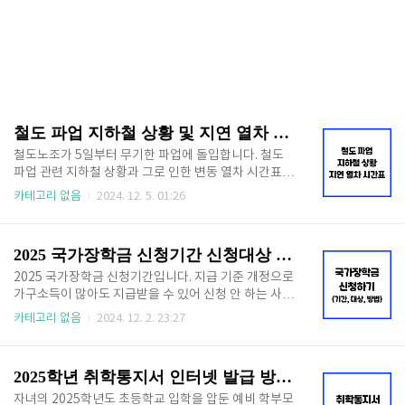
철도 파업 지하철 상황 및 지연 열차 시간표 알아보기
철도노조가 5일부터 무기한 파업에 돌입합니다. 철도
파업 관련 지하철 상황과 그로 인한 변동 열차 시간표,
대체 수단까지 알아보겠습니다. 아래에서 바로 알아보
카테고리 없음
2024. 12. 5. 01:26
시고 출퇴근 시간 불편 없이 이동하세요. 🔻 아래 버튼
누르면 해당 페이지로 이동합니다. 🔻실시간 지하철 운
행상황👆 목차 철도 파업 지하철철도 노조와 서울 교통
2025 국가장학금 신청기간 신청대상 및 방법
공사 노조 파업으로 지하철 1호선 ~ 8호선이 영향을 받
을 예정입니다. 따라서 5일부터는 실시간으로 변동되는
2025 국가장학금 신청기간입니다. 지급 기준 개정으로
지하철 운행시간을 잘 알아야 불편을 최소화할 수 있습
가구소득이 많아도 지급받을 수 있어 신청 안 하는 사람
니다. 아래에서 실시간 지하철 운행 시간표 확인하세
이 손해입니다. 최소 100만원 부터 전액까지 받을 수 있
카테고리 없음
2024. 12. 2. 23:27
요. 🔻실시간 변동되는 시간표 확인하세요!🔻실시간
는 2025 국가장학금 신청기간과 신청대상 및 방법 확
지하철 시간표👆 서울시에서는 비상수송대책본부를
인하고 예산 소진되기 전에 빠르게 신청하세요! 🔻최소
만들어 시민들의 불편을 최소화할 예정인데요. 다양한
100만원~ 전액 지원🔻국가장학금 신청 바로가기👆 목
2025학년 취학통지서 인터넷 발급 방법 (온라인 제출 가능!)
대체 수단..
차 2025 국가장학금 신청기간2025 국가장학금 1차 신
청기간이 시작되었습니다. Ⅰ유형과 Ⅱ유형 모두 지금
자녀의 2025학년도 초등학교 입학을 압둔 예비 학부모