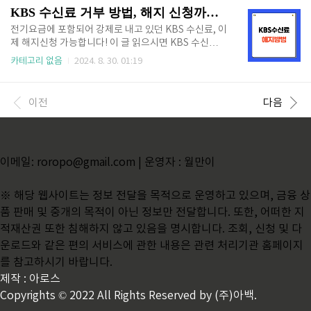
장 잘 보이는 장소임과 동시에 사장 많은 ..
나 사고가 났을 경우 응급실이나 병원 진료 받지 못할까
KBS 수신료 거부 방법, 해지 신청까지 빠르게!
봐 걱정되시나요? 한시가 급한 상황에서 여기저기 찾아
다니며 발 동동 구르지 않고 추석 응급실, 진료하는 병
전기요금에 포함되어 강제로 내고 있던 KBS 수신료, 이
원 실시간으로 바로 찾을 수 있습니다. 아래 보건복지부
제 해지신청 가능합니다! 이 글 읽으시면 KBS 수신료
에서 제공하는 응급의료포털 E-gen 사이트(http://ww
거부방법(해지 신청방법) 빠르게 확인하실 수 있습니
카테고리 없음
2024. 8. 30. 01:19
w.e-gen.or.kr)에서 추석 연휴 응급실, 진료중인 병원
다. 수신료 해지하면 매달 2,500원씩 나가는 불필요한
조회 가능합니다. 지금 바로 사이트 접속하여 내 주변
전기요금 줄일 수 있으니 지금 바로 해지신청하세
진료중인 병원 또는 진료 예정인 병원 미리 확인..
요! 🔽 월 2,500원 절약 가능 🔽해지신청 바로가기
이전
다음
👆 목차 KBS 수신료 거부방법 최근 TV를 보지 않고 O
TT만 시청하는 분들이 늘고 있고, 광복절 논란 등 다양
한 이유로 KBS 수신료 해지 신청을 알아보고 있는 분들
이 많이 있습니다. 이전에는 전기요금에 포함되어 강제
이메일: roropo@gmail.com | 운영자 : 월만이
로 납부해야 했지만 이제는 조건이 충족된다면 KBS 수
신료 해지 신청도 가능해졌습니다. 신청방법KBS 수
신료 거부방법 및 해지방법은 3가지 방법이 있습니다. ..
※ 해당 웹사이트는 정보 전달을 목적으로 운영하고 있으며, 금융 상
품 판매 및 중개의 목적이 아닌 정보만 전달합니다. 또한, 어떠한 지
적재산권 또한 침해하지 않고 있음을 명시합니다. 조회, 신청 및 다
운로드와 같은 편의 서비스에 관한 내용은 관련 처리기관 홈페이지
를 참고하시기 바랍니다.
제작 : 아로스
Copyrights © 2022 All Rights Reserved by (주)아백.