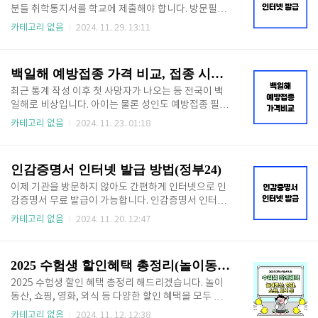
접수 중이니 신청 기간 확인하고 아래 신청 바로가기로
분들 취학통지서를 학교에 제출해야 합니다. 방문필요
지금 바로 접수하세요! 🔻신청안하면 손해 보는🔻국가
없이 인터넷으로 취학통지서 발급하는 방법 알려드리
카테고리 없음
2024. 11. 29. 13:11
장학금 신청 바로가기👆 ✅ 국가장학금 신청일정 : 20
겠습니다. 온라인 제출 가능한 곳도 있으니 아래 글에서
24.11.21.(목) 9:00 ~ 2024.12.26.(목) 18:00신청 마감
확인하세요! 취학통지서 인터넷 발급👆 목차 초등학
일을 제외하고 2..
교 취학통지서 인터넷 발급 방법(전국)초등학교 취학통
백일해 예방접종 가격 비교, 접종 시기 총정리
지서 인터넷 발급 방법 알아보겠습니다. 정부 24에서
발급이 가능하며 출력하여 예비소집일에 학교에 서류
최근 통계 작성 이후 첫 사망자가 나오는 등 전국이 백
제출하시면 됩니다. 서울지역이라면 다음 정부 24 말고
일해로 비상입니다. 아이는 물론 성인도 예방접종 필수
아래서 알려드리는 서울시 민원 서비스 이용하세요! 아
로 해야 하는데 이왕이면 최저가로 알아보고 접종하세
카테고리 없음
2024. 11. 23. 01:18
래 취학통지서 인터넷 발급 바로가기로 즉시 발급 받으
요. 백일해 예방접종 최저가 알아보는 법, 접종시기 알
세요! 정부 24 취학통지서 발급👆 인편 혹은 우편으로
려드리겠습니다. 🔻 백일해 최저가 검색하고 저렴하게
받은 취학통지서 분실 시에도 인터넷으로 재발급 받을
접종하세요 🔻백일해 최저가 알아보기👆 목차 백일해
인감증명서 인터넷 발급 방법(정부24)
수 있습니다. ..
예방접종 가격 비교백일해 예방접종 가격은 최저 2만 7
천 원 ~ 최고 10만 원까지 병원마다 가격이 달라서 미리
이제 기관을 방문하지 않아도 간편하게 인터넷으로 인
알아보고 가는 것이 좋습니다.병원 별 백일해 예방접종
감증명서 무료 발급이 가능합니다. 인감증명서 인터넷
가격 비교는 아래 버튼을 통하여 비교 가능합니다. 모르
발급 방법과 주의사항 살펴보고 바로 발급 진행하세요.
카테고리 없음
2024. 11. 20. 12:47
고 가서 비싸게 접종하지 마시고 최저가 병원 찾아 최대
이제 아까운 방문시간, 발급비용 낭비하지 않고 1분이
7만원 아끼세요! 🔻 병원별 접종 가격 비교하고 7만 원
면 발급 가능합니다. 👇 빠르게 발급 원하시는 분들은
아끼세요! 🔻예방접종 가격 비교👆 접종하려..
아래 버튼을 통해 즉시 발급 신청하세요! 👇 인터넷 발
2025 수험생 할인혜택 총정리(놀이동산, 영화, 쇼핑 등)
급 바로가기👆 목차 인감증명서 인터넷 발급인감증명
서를 온라인으로 발급해 주는 서비스는 최근 도입되어
2025 수험생 할인 혜택 총정리 해드리겠습니다. 놀이
아직 모르시는 분들이 많습니다. 정부 24에서 무료로
동산, 쇼핑, 영화, 외식 등 다양한 할인 혜택을 모두 정리
인터넷 발급이 가능합니다. 아래 정부 24 바로가기를
했습니다. 아래에서 자세한 내용 확인하시고 평생 한번
카테고리 없음
2024. 11. 12. 12:38