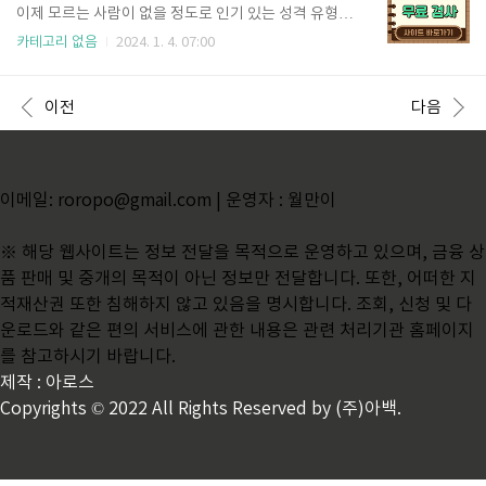
모급여란? 부모가 집중적으로 아기를 돌봐야 하는 영아
이제 모르는 사람이 없을 정도로 인기 있는 성격 유형
기 기간에 부모급여를 두텁게 지원하여 출산 및 양육으
검사입니다. MZ세대에서는 MBTI를 빼고는 대화를 할
카테고리 없음
2024. 1. 4. 07:00
로 인한 경제적 부담을 줄여주고 아이에게 건강한 성장
수 없을 정도로 일상에서 많이 거론되는 주제이고 그만
환경을 조성해 주어 아동의 기본적 권리와 복지를 증진
큼 성격유형의 정확도가 높다고 할 수 있습니다. 그럼
시키기 위해 2023년 1월부터 정부에서 새롭게 지원하
이 글에서 내 MBTI 확인하여 성격유형 알아볼 수 있도
이전
다음
는 출산 복지정책입니다..
록 MBTI 무료 검사하는 사이트 알려드리고 16가지 M
BTI 성격 유형별 특징도 설명드리겠습니다. 목차 MBTI
무료 검사 사이트 바로가기 MBTI란 심리학자 칼 융과
이사벨 브리그스 마이어스에 의해 개발된 성격 유형 검
이메일: roropo@gmail.com | 운영자 : 월만이
사입니다. MBTI 성격 유형 검사는 약 12분 내외의 문항
검사로 외향(E)과 내향(I), 감각(S)과 직관(I), 사고(T)와
감정(F), 판단(J)과 인식..
※ 해당 웹사이트는 정보 전달을 목적으로 운영하고 있으며, 금융 상
품 판매 및 중개의 목적이 아닌 정보만 전달합니다. 또한, 어떠한 지
적재산권 또한 침해하지 않고 있음을 명시합니다. 조회, 신청 및 다
운로드와 같은 편의 서비스에 관한 내용은 관련 처리기관 홈페이지
를 참고하시기 바랍니다.
제작 : 아로스
Copyrights © 2022 All Rights Reserved by (주)아백.