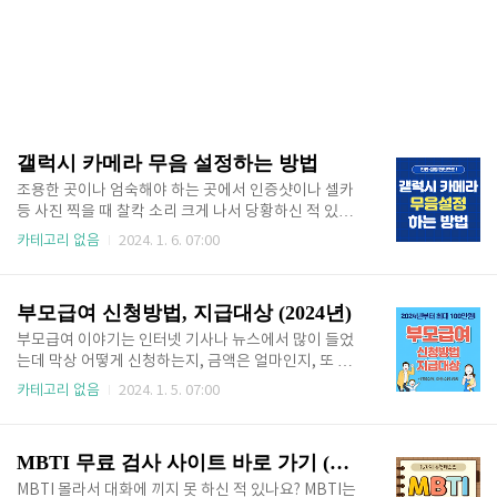
갤럭시 카메라 무음 설정하는 방법
조용한 곳이나 엄숙해야 하는 곳에서 인증샷이나 셀카
등 사진 찍을 때 찰칵 소리 크게 나서 당황하신 적 있으
신가요? 아이폰과 다르게 갤럭시 기종은 카메라 셔터음
카테고리 없음
2024. 1. 6. 07:00
이 무조건 나오도록 세팅되어 있는데요. 갤럭시 핸드폰
에서도 카메라 셔터음 무음으로 설정할 수 있다는 사실
알고 계셨나요? 이번 글에서 아주 간단하게 갤럭시 카
부모급여 신청방법, 지급대상 (2024년)
메라 무음설정 하는 방법 자세하게 알려드리겠습니다.
갤럭시 카메라 무음 설정 하는 방법 1. SetEdit 어플 다
부모급여 이야기는 인터넷 기사나 뉴스에서 많이 들었
운 받기 어플하나만 설치하면 갤럭시 카메라 셔터음 무
는데 막상 어떻게 신청하는지, 금액은 얼마인지, 또 내
음으로 변경이 가능합니다. SetEdit 어플은 안드로이
가 받을 수 있는 혜택인 것인지 궁금하신가요? 부모급
카테고리 없음
2024. 1. 5. 07:00
드 설정 데이터베이스에 직접 접근할 수 있는 어플입니
여 신청방법부터 2024년 새롭게 변경된 지급액, 지급
다. 구글 플레이 스토어에서 SetEdit 검색하면 SetEdit
대상, 언제까지 지원받을 수 있는 지까지 알려드릴 테니
SettingsDatabaseEditor 어플이 나옵니다..
끝까지 잘 읽어보시고 혜택 받아보세요. 지원금 신청은
MBTI 무료 검사 사이트 바로 가기 (MBTI 성격 유형 검사)
출산 후 신청기간이 정해져 있으니 놓치지 말고 이 글
통해 바로 신청하세요. 목차 1. 부모급여 신청방법 ❓ 부
MBTI 몰라서 대화에 끼지 못 하신 적 있나요? MBTI는