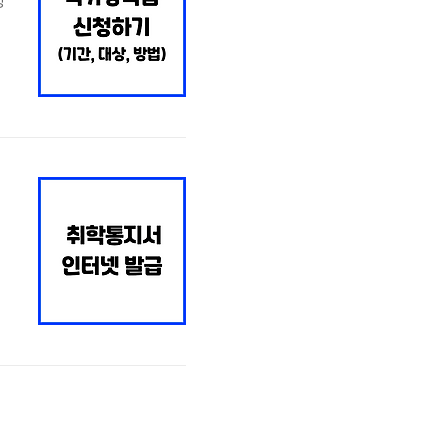
청
액
국
.
2