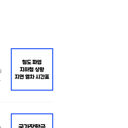
열
동
도
수
세
소